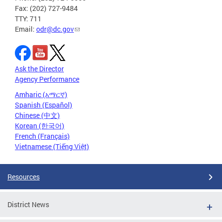
Fax: (202) 727-9484
TTY: 711
Email:
odr@dc.gov
Ask the Director
Agency Performance
Amharic (አማርኛ)
Spanish (Español)
Chinese (中文)
Korean (한국어)
French (Français)
Vietnamese (Tiếng Việt)
Resources
District News