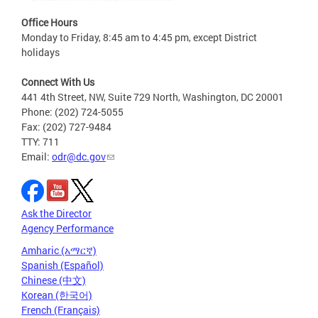
Office Hours
Monday to Friday, 8:45 am to 4:45 pm, except District
holidays
Connect With Us
441 4th Street, NW, Suite 729 North, Washington, DC 20001
Phone: (202) 724-5055
Fax: (202) 727-9484
TTY: 711
Email:
odr@dc.gov
Ask the Director
Agency Performance
Amharic (አማርኛ)
Spanish (Español)
Chinese (中文)
Korean (한국어)
French (Français)