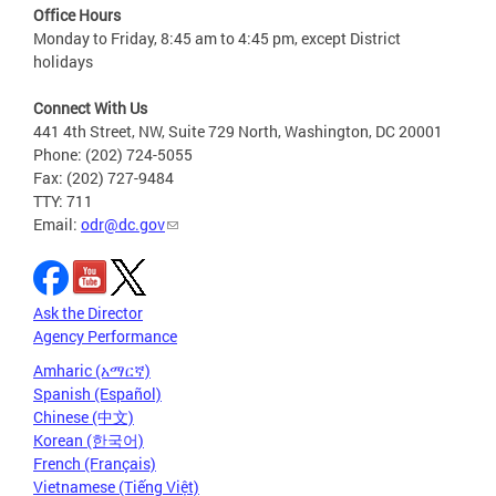
Office Hours
Monday to Friday, 8:45 am to 4:45 pm, except District
holidays
Connect With Us
441 4th Street, NW, Suite 729 North, Washington, DC 20001
Phone: (202) 724-5055
Fax: (202) 727-9484
TTY: 711
Email:
odr@dc.gov
Ask the Director
Agency Performance
Amharic (አማርኛ)
Spanish (Español)
Chinese (中文)
Korean (한국어)
French (Français)
Vietnamese (Tiếng Việt)