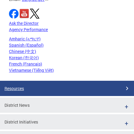
Ask the Director
Agency Performance
Amharic (አማርኛ)
Spanish (Español)
Chinese (中文)
Korean (한국어)
French (Français)
Vietnamese (Tiếng Việt)
Resources
District News
District Initiatives