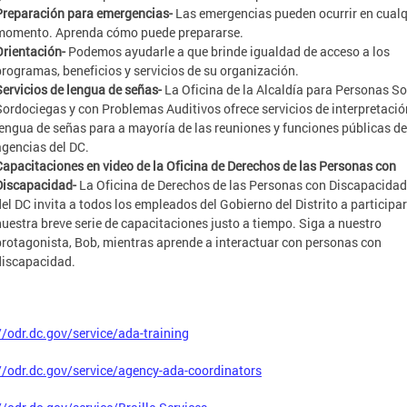
Preparación para emergencias-
Las emergencias pueden ocurrir en cualq
momento. Aprenda cómo puede prepararse.
Orientación-
Podemos ayudarle a que brinde igualdad de acceso a los
programas, beneficios y servicios de su organización.
Servicios de lengua de señas-
La Oficina de la Alcaldía para Personas So
Sordociegas y con Problemas Auditivos ofrece servicios de interpretació
lengua de señas para a mayoría de las reuniones y funciones públicas de
agencias del DC.
Capacitaciones en video de la Oficina de Derechos de las Personas con
Discapacidad-
La Oficina de Derechos de las Personas con Discapacida
del DC invita a todos los empleados del Gobierno del Distrito a participar
nuestra breve serie de capacitaciones justo a tiempo. Siga a nuestro
protagonista, Bob, mientras aprende a interactuar con personas con
discapacidad.
//odr.dc.gov/service/ada-training
//odr.dc.gov/service/agency-ada-coordinators