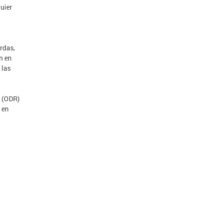
uier
rdas,
n en
 las
d (ODR)
 en