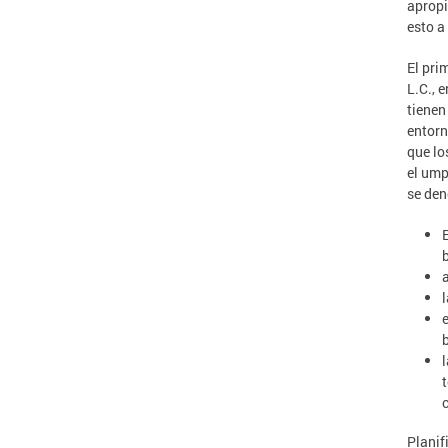
apropi
esto a
El pri
L.C., 
tienen
entorn
que lo
el ump
se den
Planif