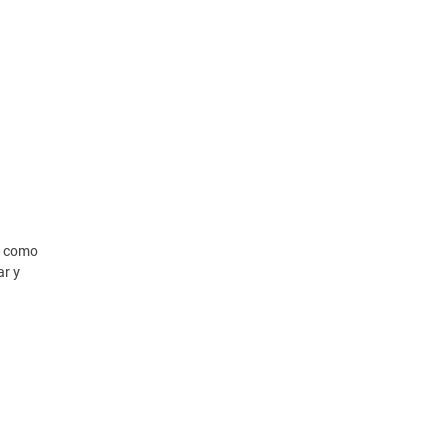
s como
ar y