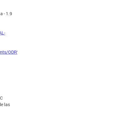
a - 1.9
AL-
hments/ODR%20Guidebook-
DC
de las