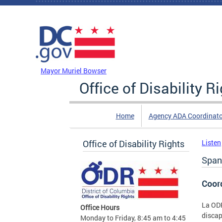
Skip to main content
DC Agency Top Menu
Mayor Muriel Bowser
Office of Disability R
Home
Agency ADA Coordinato
Office of Disability Rights
Listen
Span
Coord
La ODR
Office Hours
discap
Monday to Friday, 8:45 am to 4:45