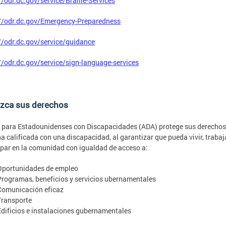
//odr.dc.gov/service/Braille-Services
//odr.dc.gov/Emergency-Preparedness
//odr.dc.gov/service/guidance
//odr.dc.gov/service/sign-language-services
zca sus derechos
 para Estadounidenses con Discapacidades (ADA) protege sus derecho
a calificada con una discapacidad, al garantizar que pueda vivir, trabaj
ipar en la comunidad con igualdad de acceso a:
Oportunidades de empleo
Programas, beneficios y servicios ubernamentales
Comunicación eficaz
Transporte
Edificios e instalaciones gubernamentales