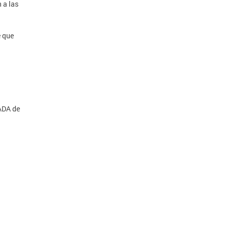
 a las
e que
ADA de