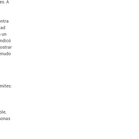
es. A
ontra
dad
n un
indicó
mostrar
menudo
ímites:
ble,
rsonas