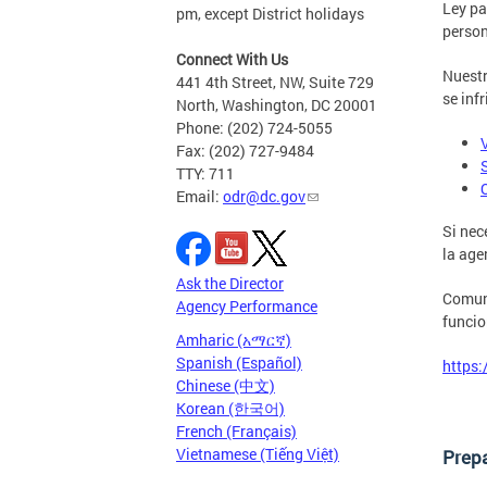
Ley pa
pm, except District holidays
person
Connect With Us
Nuestr
441 4th Street, NW, Suite 729
se inf
North, Washington, DC 20001
Phone: (202) 724-5055
Fax: (202) 727-9484
TTY: 711
Email:
odr@dc.gov
Si nec
la age
Ask the Director
Comuní
Agency Performance
funcio
Amharic (አማርኛ)
Spanish (Español)
https
Chinese (中文)
Korean (한국어)
French (Français)
Vietnamese (Tiếng Việt)
Prep