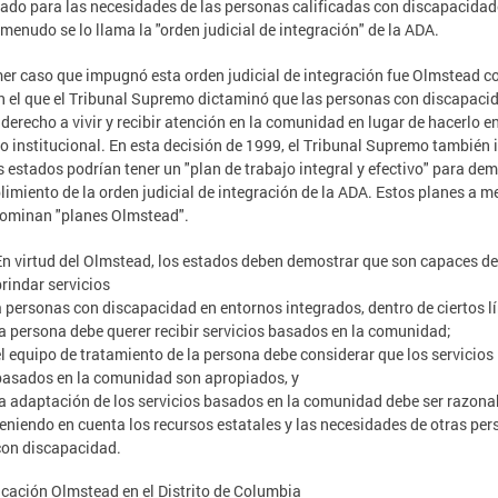
ado para las necesidades de las personas calificadas con discapacidad
 menudo se lo llama la "orden judicial de integración" de la ADA.
mer caso que impugnó esta orden judicial de integración fue Olmstead c
en el que el Tribunal Supremo dictaminó que las personas con discapaci
 derecho a vivir y recibir atención en la comunidad en lugar de hacerlo e
o institucional. En esta decisión de 1999, el Tribunal Supremo también 
s estados podrían tener un "plan de trabajo integral y efectivo" para de
limiento de la orden judicial de integración de la ADA. Estos planes a 
ominan "planes Olmstead".
En virtud del Olmstead, los estados deben demostrar que son capaces de
brindar servicios
a personas con discapacidad en entornos integrados, dentro de ciertos l
la persona debe querer recibir servicios basados en la comunidad;
el equipo de tratamiento de la persona debe considerar que los servicios
basados en la comunidad son apropiados, y
la adaptación de los servicios basados en la comunidad debe ser razona
teniendo en cuenta los recursos estatales y las necesidades de otras pe
con discapacidad.
icación Olmstead en el Distrito de Columbia