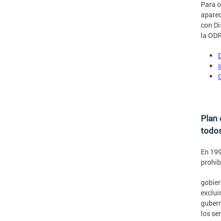
Para o
aparec
con Di
la ODR
Plan 
todo
En 199
prohib
gobier
exclui
gubern
los se