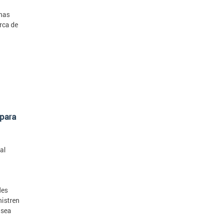
onas
rca de
 para
al
des
nistren
 sea