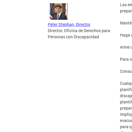
Las em
prepar
Mantén
Peter Stephan, Director
Director, Oficina de Derechos para
Haga u
Personas con Discapacidad
Arme u
Para o
Consul
Cualqu
planif
discap
planti
prepar
impliq
evacua
para q