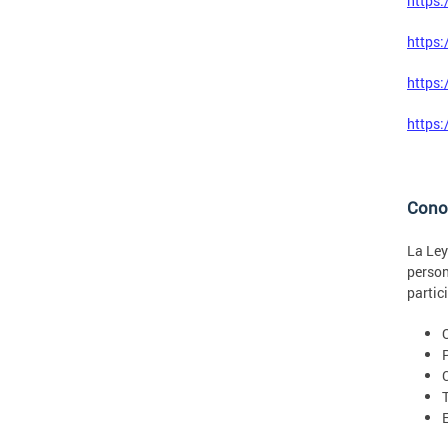
https:
https:
https:
https:
Cono
La Ley
person
partic