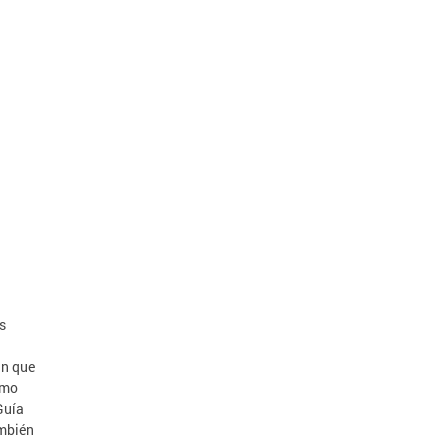
s
an que
ómo
Guía
ambién