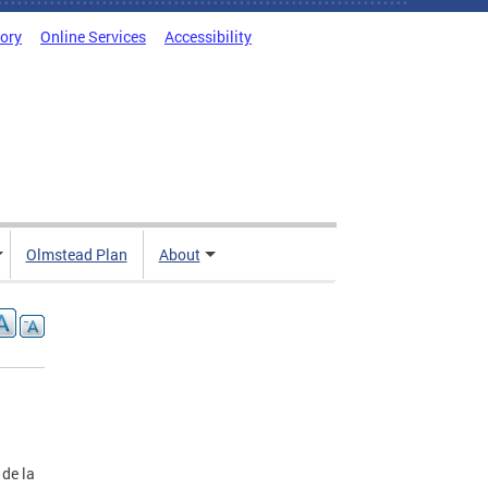
tory
Online Services
Accessibility
Olmstead Plan
About
 de la