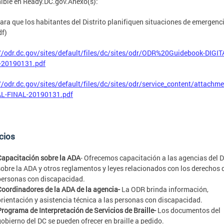
ible en Ready.DC.gov.Anexo(s):
ara que los habitantes del Distrito planifiquen situaciones de emergenci
df)
//odr.dc.gov/sites/default/files/dc/sites/odr/ODR%20Guidebook-DIGIT
-20190131.pdf
//odr.dc.gov/sites/default/files/dc/sites/odr/service_content/attac
AL-FINAL-20190131.pdf
cios
Capacitación sobre la ADA
- Ofrecemos capacitación a las agencias del 
sobre la ADA y otros reglamentos y leyes relacionados con los derechos 
personas con discapacidad.
Coordinadores de la ADA de la agencia-
La ODR brinda información,
orientación y asistencia técnica a las personas con discapacidad.
Programa de Interpretación de Servicios de Braille-
Los documentos del
gobierno del DC se pueden ofrecer en braille a pedido.