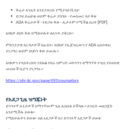
ቅሬታ
እንዴት
እንደያቀርቡ
የሚያሳይ
ቪዲዮ
-
ድጋፍ
ይጠይቁ
ወይም
ቅሬታ
ያስገቡ
የመስመር
ላይ
ቅጽ
ADA
-
-
[PDF]
ቅሬታዎች
የድጋፍ
ቅጽ
ሊታተም
የሚችል
ስሪት
እባክዎ
ይህን
ቅጽ
ከሚከተሉት
ለአንዱ
ያቅርቡ፦
ADA
ምክንያታዊ
እርዳታዎች
ከፈለጉ፣
እባክዎ
የኤጀንሲውን
የ
አስተባባሪ
ያነጋግሩ
ወይም
ይህንን
ቅጽ
ይሙሉ።
እባክዎን
የዲስትሪክት
የእኩል
የስራ
ስምሪት
መኮንንን
ለማግኘት
የዲሲ
የሰብአዊ
መብቶች
ቢሮን
ያነጋግሩ።
https://ohr.dc.gov/page/EEOcounselors
የአደጋ
ጊዜ
ዝግጁነት
ድንገተኛ
ሁኔታዎች
በማንኛውም
ጊዜ
ሊከሰቱ
ይችላሉ።
እንዴት
መዘጋጀት
-
እንደሚችሉ
ይወቁ፡
የሚከተሉትን
ይወቁ፦
ስለ
አደጋዎች
እና
ድንገተኛ
አደጋዎች
ይወቁ