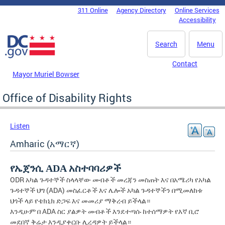
Skip to main content
311 Online
Agency Directory
Online Services
DC Agency Top Menu
Accessibility
Search
Menu
Contact
Mayor Muriel Bowser
Office of Disability Rights
Listen
Amharic (አማርኛ)
የኤጀንሲ
ADA
አስተባባሪዎች
ODR
አካል
ጉዳተኞች
ስላላቸው
መብቶች
መረጃን
መስጠት
እና
በአሜሪካ
የአካል
(ADA)
ጉዳተኞች
ህግ
መስፈርቶች
እና
ሌሎች
አካል
ጉዳተኞችን
በሚመለከቱ
ህጎች
ላይ
የቴክኒክ
ድጋፍ
እና
መመሪያ
ማቅረብ
ይችላል።
ADA
እንዲሁም
በ
ስር
ያልዎት
መብቶች
እንደተጣሱ
ከተሰማዎት
የእኛ
ቢሮ
መደበኛ
ቅሬታ
እንዲያቀርቡ
ሊረዳዎት
ይችላል።