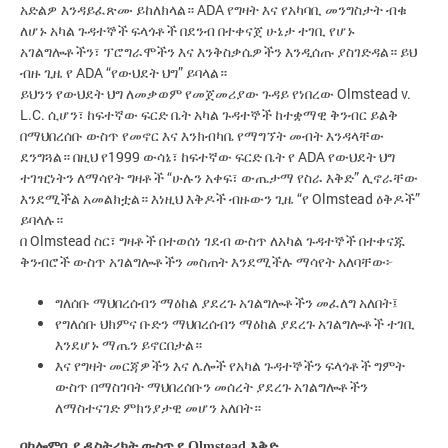
አድልዎ እንዳይፈጽሙ ይከለክላል። ADA የግዛት እና የአካባቢ መንግስታት ብቁ
ለሆኑ አካል ጉዳተኞች ፍላጎቶች በደንብ በተቀናጀ ሁኔታ ተገቢ የሆኑ
አገልግሎቶችን፣ ፕሮግራሞችን እና እንቅስቃሴዎችን እንዲሰጡ ያስገድዳል። ይህ
ብዙ ጊዜ የ ADA “የውህደት ህግ” ይባላል።
ይህንን የውህደት ህግ ለመቃወም የመጀመሪያው ጉዳይ የነበረው Olmstead v.
L.C. ሲሆን፣ ከፍተኛው ፍርድ ቤት አካል ጉዳተኞች ከተቋማዊ ቅንብር ይልቅ
በማህበረሰቡ ውስጥ የመኖር እና እንክብካቤ የማግኘት መብት እንዳላቸው
ደንግጓል። በዚህ የ1999 ውሳኔ፣ ከፍተኛው ፍርድ ቤት የ ADA የውህደት ህግ
ተገዢነትን ለማሳየት ግዛቶች “ሁሉን አቀፍ፣ ውጤታማ የስራ እቅድ” ሊኖራቸው
እንደሚችል አመልክቷል። እነዚህ እቅዶች ብዙውን ጊዜ “የ Olmstead ዕቅዶች”
ይባላሉ።
በ Olmstead ስር፣ ግዛቶች በተወሰነ ገደብ ውስጥ ለአካል ጉዳተኞች በተቀናጁ
ቅንብሮች ውስጥ አገልግሎቶችን መስጠት እንደሚችሉ ማሳየት አለባቸው፦
ግለሰቡ
ማህበረሰብን
ማዕከል
ያደረጉ
አገልግሎቶችን
መፈለግ
አለበት፤
የግለሰቡ
ህክምና
ቡድን
ማህበረሰብን
ማዕከል
ያደረጉ
አገልግሎቶች
ተገቢ
እንደሆኑ
ማጤን
ይኖርበታል።
እና
የግዛት
መርጃዎችን
እና
ሌሎች
የአካል
ጉዳተኞችን
ፍላጎቶች
ግምት
ውስጥ
በማስገባት
ማህበረሰቡን
መሰረት
ያደረጉ
አገልግሎቶችን
ለማስተናገድ
ምክንያታዊ
መሆን
አለበት።
በኮሎምቢያ
ዲስትሪክት
ውስጥ
የ
Olmstead
እቅድ