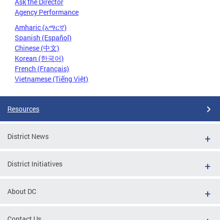
Ask the Director
Agency Performance
Amharic (አማርኛ)
Spanish (Español)
Chinese (中文)
Korean (한국어)
French (Français)
Vietnamese (Tiếng Việt)
Resources
District News
District Initiatives
About DC
Contact Us