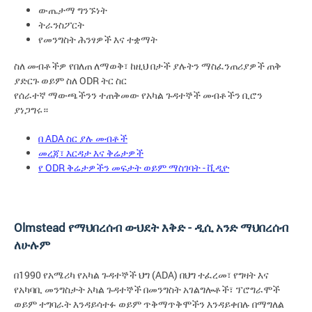
ውጤታማ
ግንኙነት
ትራንስፖርት
የመንግስት
ሕንፃዎች
እና
ተቋማት
ስለ
መብቶችዎ
የበለጠ
ለማወቅ፣
ከዚህ
በታች
ያሉትን
ማስፈንጠሪያዎች
ጠቅ
ODR
ያድርጉ
ወይም
ስለ
ትር
ስር
የሰራተኛ
ማውጫችንን
ተጠቅመው
የአካል
ጉዳተኞች
መብቶችን
ቢሮን
ያነጋግሩ።
ADA
በ
ስር
ያሉ
መብቶች
መረጃ፣
እርዳታ
እና
ቅሬታዎች
ODR
-
የ
ቅሬታዎችን
መፍታት
ወይም
ማስገባት
ቪዲዮ
Olmstead የማህበረሰብ ውህደት እቅድ - ዲሲ አንድ ማህበረሰብ
ለሁሉም
በ1990 የአሜሪካ የአካል ጉዳተኞች ህግ (ADA) በህግ ተፈረመ፣ የግዛት እና
የአካባቢ መንግስታት አካል ጉዳተኞች በመንግስት አገልግሎቶች፣ ፕሮግራሞች
ወይም ተግባራት እንዳይሳተፉ ወይም ጥቅማጥቅሞችን እንዳይቀበሉ በማግለል