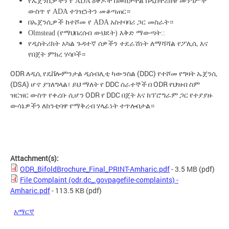
የኤጀንሲዎችን የ ADA ዕቅዶች በመከታተል በዲስትሪክቱ መንግሥት
ውስጥ የ ADA ተገዢነትን መቆጣጠር።
በኤጀንሲዎች ከተሾመ የ ADA አስተባባሪ ጋር መስራት።
Olmstead (የማህበረሰብ ውህደት) እቅድ ማውጣት::
የዲስትሪክት አካል ጉዳተኛ ሰዎችን ተደራሽነት ለማሻሻል የፖሊሲ እና
የበጀት ምክረ ሃሳቦች።
ODR ለዲሲ የዴቨሎምንታል ዲሰብሊቲ ካውንስል (DDC) የተሾመ የግዛት ኤጀንሲ
(DSA) ሆኖ ያገለግላል፣ ይህ ማለት የ DDC ሰራተኞች በ ODR የህዝብ ስም
ዝርዝር ውስጥ የቀረቡ ሲሆን ODR የ DDC በጀት እና ከፕሮግራም ጋር የተያያዙ
ውሳኔዎችን ለከንቲባዋ የማቅረብ ሃላፊነት ተጥሎበታል።
Attachment(s):
ODR_BifoldBrochure_Final_PRINT-Amharic.pdf
- 3.5 MB
(pdf)
File Complaint (odr.dc_.govpagefile-complaints) -
Amharic.pdf
- 113.5 KB
(pdf)
አማርኛ