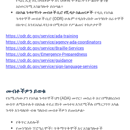
የዲሲ
ኤጀንሲ
ስብሰባዎች
እና
ህዝባዊ
ተግባራት
የምልክት
ቋንቋ
አስተርጓሚ
አገልግሎት
ይሰጣል።
-
በአካል
ጉዳተኝነት
መብቶች
ቢሮ
የቪዲዮ
ስልጠናዎች
የዲሲ
የአካል
(ODR)
ጉዳተኞች
መብቶች
ቢሮ
ሁሉም
የዲስትሪክት
መንግስት
ሰራተኞች
በአጭር
እንደአስፈላጊነቱ
በሚቀርቡ
የሥልጠና
ተከታታዮች
https://odr.dc.gov/service/ada-training
https://odr.dc.gov/service/agency-ada-coordinators
https://odr.dc.gov/service/Braille-Services
https://odr.dc.gov/Emergency-Preparedness
https://odr.dc.gov/service/guidance
https://odr.dc.gov/service/sign-language-services
መብቶችዎን
ይወቁ
(ADA)
የአሜሪካውያን
የአካል
ጉዳተኞች
ህግ
መኖር፣
መስራት
እና
በማህበረሰብ
ውስጥ
ለሚከተሉት
በእኩል
ተደራሽነት
መሳተፍ
እንደሚችሉ
በማረጋገጥ
አካል
-
ጉዳት
እንዳለበት
ብቁ
ግለሰብ
መብቶችዎን
ይጠብቃል፡
የቅጥር
እድሎች
የመንግስት
ፕሮግራሞች፣
ጥቅማጥቅሞች
እና
አገልግሎቶች