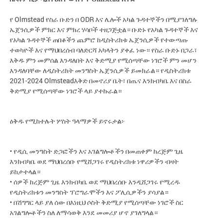
Olmstead
ODR
የ
የስራ
ቡድን
በ
እና
ሌሎች
አካል
ጉዳተኞችን
በሚያገለግሉ
ኤጀንሲዎች
ምክር
እና
ምክረ
ሃሳቦች
ተዘጋጅቷል።
ቡድኑ
የአካል
ጉዳተኞች
እና
የአካል
ጉዳተኞች
ጠበቆችን
ጨምሮ
ከዲስትሪክቱ
ኤጀንሲዎች
የተውጣጡ
ተወካዮች
እና
የማህበረሰብ
ባለድርሻ
አካላትን
ያቀፈ
ነው።
የስራ
ቡድኑ
በጋራ፣
እቅዱ
ምን
መምሰል
እንዳለበት
እና
ቅድሚያ
የሚሰጣቸው
ነገሮች
ምን
መሆን
እንዳለባቸው
ለዲስትሪክት
መንግስት
ኤጀንሲዎች
ይመክራል።
የዲስትሪክቱ
2021-2024 Olmstead
እቅድ
በመኖሪያ
ቤት፣
በጤና
እንክብካቤ
እና
በስራ
ቅድሚያ
የሚሰጣቸው
ነገሮች
ላይ
ያተኩራል።
ዕቅዱ
የሚከተሉት
ሦስት
ዓላማዎች
ይኖሩታል፦
• የዲሲ መንግስት ድጋፎችን እና አገልግሎቶችን በመጠቀም ከረጅም ጊዜ
እንክብካቤ ወደ ማህበረሰቡ የሚሸጋገሩ የዲስትሪክቱ ነዋሪዎችን ብዛት
ይከታተላል።
• ሰዎች ከረጅም ጊዜ እንክብካቤ ወደ ማህበረሰቡ እንዲሸጋገሩ የሚረዱ
የዲስትሪክቱን መንግስት ፕሮግራሞችን እና ፖሊሲዎችን ያሳያል።
• በሽግግር ላይ ያለ ሰው በእነዚህ ሶስት ቅድሚያ የሚሰጣቸው ነገሮች ስር
አገልግሎቶችን ስለ ለማሳወቅ እንደ መመሪያ ሆኖ ያገለግላል።