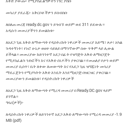
እቅድ
ያውጡ፦
የሚያስፈልግዎትን
ነገር
ያስቡ
መሳሪያ
ያደራጁ፦
አቅርቦቶችዎን
ይሰብስቡ
ready.dc.gov
311
ለበለጠ
መረጃ
ን
ይጎብኙ
ወይም
ወደ
ይደውሉ።
አዲሱን
መመሪያችንን
ይመልከቱ፦
ለአደጋ
ጊዜ
እቅድ
ለማውጣት
የዲስትሪክት
ነዋሪዎች
መመሪያ
እድሜ፣
ጾታ፣
አካል
ጉዳተኝነት፣
የኑሮ
ሁኔታ
ወዘተ
ሳይለይ
በማንኛውም
ሰው
ጥቅም
ላይ
ሊውል
ይችላል።
መመሪያው
ከድንገተኛ
አደጋ
በፊት
የዝግጅት
እቅድ
ለማዘጋጀት
የሚያስፈልጉ
ንድፎችን
እና
የእቅድ
ሰነዶችን
ያቀርባል።
የመጠለያ
ቦታን
ወይም
መመሪያ
ሲሰጥ፣
ቤት
ለቀው
ለመውጣት
እና
የአደጋ
ጊዜ
ዝግጁነት
መሳሪያ
ማደራጀትን
የሚያካትት
እቅድ
እንዴት
እንደሚዘጋጅ
በዝርዝር
ያቀርባል።
መመሪያውን
ይመልከቱ፣
የዲስትሪክት
ነዋሪዎች
Ready.DC.gov
ለአደጋ
ጊዜ
እቅድ
ለማውጣት
የሚረዳ
መመሪያ
በ
ላይም
ይገኛል።
(
)
ዓባሪ
ዎች
፦
-1.9
ለዲስትሪክት
ነዋሪዎች
ለድንገተኛ
አደጋ
እቅድ
ለማውጣት
የሚረዳ
መመሪያ
MB (pdf)