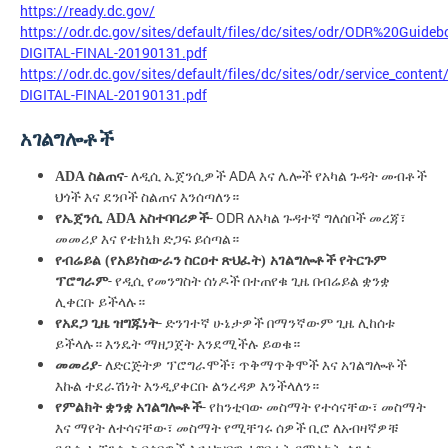
https://ready.dc.gov/
https://odr.dc.gov/sites/default/files/dc/sites/odr/ODR%20Guideb
DIGITAL-FINAL-20190131.pdf
https://odr.dc.gov/sites/default/files/dc/sites/odr/service_cont
DIGITAL-FINAL-20190131.pdf
አገልግሎቶች
-
ADA
ADA
ስልጠና
ለዲሲ
ኤጀንሲዎች
እና
ሌሎች
የአካል
ጉዳት
መብቶች
ህጎች
እና
ደንቦች
ስልጠና
እንሰጣለን።
- ODR
የኤጀንሲ
ADA
አስተባባሪዎች
ለአካል
ጉዳተኛ
ግለሰቦች
መረጃ፣
መመሪያ
እና
የቴክኒክ
ድጋፍ
ይሰጣል።
የብሬይል
(
የአይነስውራን
ስርዐተ
ጽህፈት
)
አገልግሎቶች
የትርጉም
-
ፕሮግራም
የዲሲ
የመንግስት
ሰነዶች
በተጠየቁ
ጊዜ
በብሬይል
ቋንቋ
ሊቀርቡ
ይችላሉ።
-
የአደጋ
ጊዜ
ዝግጁነት
ድንገተኛ
ሁኔታዎች
በማንኛውም
ጊዜ
ሊከሰቱ
ይችላሉ።
እንዴት
ማዘጋጀት
እንደሚችሉ
ይወቁ።
-
መመሪያ
ለድርጅትዎ
ፕሮግራሞች፣
ጥቅማጥቅሞች
እና
አገልግሎቶች
እኩል
ተደራሽነት
እንዲያቀርቡ
ልንረዳዎ
እንችላለን።
-
የምልክት
ቋንቋ
አገልግሎቶች
የከንቲባው
መስማት
የተሳናቸው፣
መስማት
እና
ማየት
ለተሳናቸው፣
መስማት
የሚቸገሩ
ሰዎች
ቢሮ
ለአብዛኛዎቹ