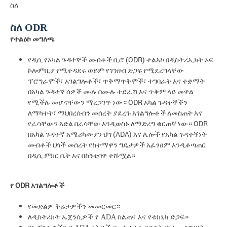
ስለ
ስለ
ODR
የተልዕኮ
መግለጫ
የዲሲ የአካል ጉዳተኞች መብቶች ቢሮ (ODR) ተልእኮ በዲስትሪኢክት ኦፍ
ኮሎምቢያ የሚተዳደሩ ወይም የገንዘብ ድጋፍ የሚደረግላቸው
ፕሮግራሞች፣ አገልግሎቶች፣ ጥቅማጥቅሞች፣ ተግባራት እና ተቋማት
በአካል ጉዳተኛ ሰዎች ሙሉ በሙሉ ተደራሽ እና ጥቅም ላይ መዋል
የሚችሉ መሆናቸውን ማረጋገጥ ነው። ODR አካል ጉዳተኞችን
ለማካተት፣ ማህበረሰብን መሰረት ያደረጉ አገልግሎቶች ለመስጠት እና
የራሳቸውን እድል በራሳቸው እንዲወስኑ ለማድረግ ቁርጠኛ ነው። ODR
በአካል ጉዳተኛ አሜሪካውያን ህግ (ADA) እና ሌሎች የአካል ጉዳተኝነት
መብቶች ህጎች መሰረት የከተማዋን ግዴታዎች አፈፃፀም እንዲቆጣጠር
በዲሲ ምክር ቤት እና በከንቲባዋ ተሹሟል።
ODR
የ
አገልግሎቶች
የመድልዎ ቅሬታዎችን መመርመር።
ለዲስትሪክት ኤጀንሲዎች የ ADA ስልጠና እና የቴክኒክ ድጋፍ።