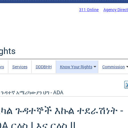
311 Online
Agency Direc
ights
rs
Services
DDDBHH
Know Your Rights
Commission
 ጉዳተኛ አሜሪካውያን ህግ - ADA
አካል ጉዳተኞች እኩል ተደራሽነት -
A ርዕስ I እና ርዕስ II