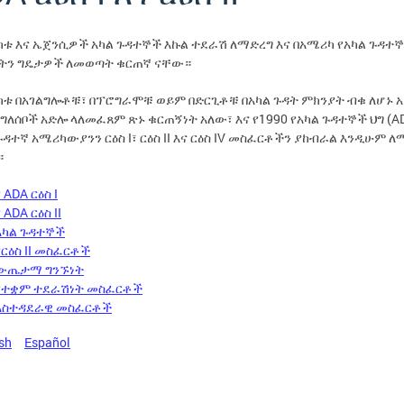
ቱ እና ኤጀንሲዎች አካል ጉዳተኞች እኩል ተደራሽ ለማድረግ እና በአሜሪካ የአካል ጉዳተኞ
ሉትን ግዴታዎች ለመወጣት ቁርጠኛ ናቸው።
ክቱ በአገልግሎቶቹ፣ በፕሮግራሞቹ ወይም በድርጊቶቹ በአካል ጉዳት ምክንያት ብቁ ለሆኑ አ
ግለሰቦች አድሎ ላለመፈጸም ጽኑ ቁርጠኝነት አለው፣ እና የ1990 የአካል ጉዳተኞች ህግ (A
ጉዳተኛ አሜሪካውያንን ርዕስ I፣ ርዕስ II እና ርዕስ IV መስፈርቶችን ያከብራል እንዲሁም 
።
የ ADA ርዕስ I
የ ADA ርዕስ II
አካል ጉዳተኞች
የርዕስ II መስፈርቶች
ውጤታማ ግንኙነት
የተቋም ተደራሽነት መስፈርቶች
አስተዳደራዊ መስፈርቶች
sh
Español