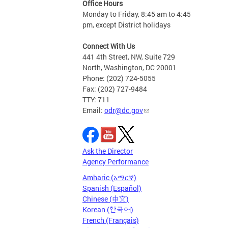
Office Hours
Monday to Friday, 8:45 am to 4:45
pm, except District holidays
Connect With Us
441 4th Street, NW, Suite 729
North, Washington, DC 20001
Phone: (202) 724-5055
Fax: (202) 727-9484
TTY: 711
Email:
odr@dc.gov
Ask the Director
Agency Performance
Amharic (አማርኛ)
Spanish (Español)
Chinese (中文)
Korean (한국어)
French (Français)