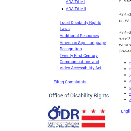
ADA Title I
ADA Title II
ዲስትሪክ
ስር ያ
Local Disability Rights
Laws
ዲስትሪ
Additional Resources
ጉዳተኛ 
American Sign Language
የአካል 
Recognition
ይሰራል
Twenty First Century
Communications and
Video Accessibility Act
Filing Complaints
Office of Disability Rights
Engli