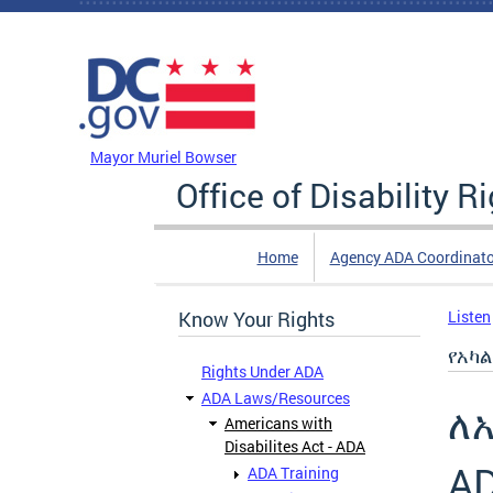
Skip to main content
DC Agency Top Menu
Mayor Muriel Bowser
Office of Disability R
Home
Agency ADA Coordinato
Know Your Rights
Listen
የአካል
Rights Under ADA
ADA Laws/Resources
ለ
Americans with
Disabilites Act - ADA
AD
ADA Training