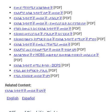
የሙያ ማገገሚያ አገልግሎቶች
[PDF]
የአእምሮ አካል ጉዳተኛ ሰዎች መብቶች
[PDF]
የአካል ጉዳተኞች መብቶች -ታክሲዎች
[PDF]
የአካል ጉዳተኞች መብቶች - የመኖሪያ ቤት እና የንግድ ቦታ
[PDF]
የዓይነ ስውራን እና የአካል ጉዳተኞች መብቶች
[PDF]
የሕዝብ መኖሪያ ቤቶች ፖሊሲዎች እና ሂደቶች
[PDF]
የሕዝብ ባልሆኑ ትምህርት ቤቶች የአካል ጉዳተኛ ተማሪዎች ምደባ
[PDF]
የአካል ጉዳተኞች የመኪና ማቆሚያ መብቶች
[PDF]
የአእምሮ ጤና የተጠቃሚዎች መብቶች ጥበቃ ህግ
[PDF]
ለአገልግሎቶች የ HCBS መልቀቂያ ለመቀበል የብቁነት መስፈርቶች
[PDF]
የአካል ጉዳተኛ ተማሪ ቅጣት - DCPS
[PDF]
የዲሲ ልዩ ትምህርት ፖሊሲ
[PDF]
የዲሲ የሰብአዊ መብቶች ህግ
[PDF]
Related Content:
የአካል ጉዳተኞች መብቶች ህጎች
English
Español