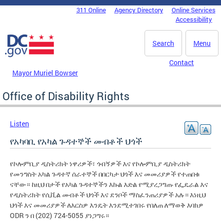
Skip to main content
311 Online
Agency Directory
Online Services
DC Agency Top Menu
Accessibility
Search
Menu
Contact
Mayor Muriel Bowser
Office of Disability Rights
Listen
የአካባቢ የአካል ጉዳተኞች መብቶች ህጎች
የኮሎምቢያ ዲስትሪክት ነዋሪዎች፣ ጎብኝዎች እና የኮሎምቢያ ዲስትሪክት
የመንግስት አካል ጉዳተኛ ሰራተኞች በበርካታ ህጎች እና መመሪያዎች የተጠበቁ
ናቸው። ከዚህ በታች የአካል ጉዳተኞችን እኩል እድል የሚያረጋግጡ የፌዴራል እና
የዲስትሪክት የሲቪል መብቶች ህጎች እና ደንቦች ማስፈንጠሪያዎች አሉ። እነዚህ
ህጎች እና መመሪያዎች ለእርስዎ እንዴት እንደሚተገበሩ የበለጠ ለማወቅ እባክዎ
ODR ን በ (202) 724-5055 ያነጋግሩ።