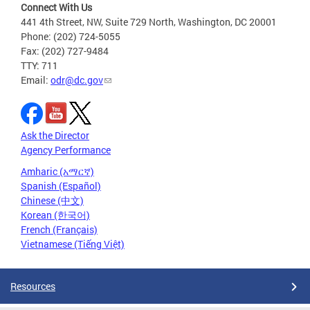
Connect With Us
441 4th Street, NW, Suite 729 North, Washington, DC 20001
Phone: (202) 724-5055
Fax: (202) 727-9484
TTY: 711
Email:
odr@dc.gov
Ask the Director
Agency Performance
Amharic (አማርኛ)
Spanish (Español)
Chinese (中文)
Korean (한국어)
French (Français)
Vietnamese (Tiếng Việt)
Resources