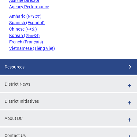
Ask the Director
Agency Performance
Amharic (አማርኛ)
Spanish (Español)
Chinese (中文)
Korean (한국어)
French (Français)
Vietnamese (Tiếng Việt)
Resources
District News
District Initiatives
About DC
Contact Us