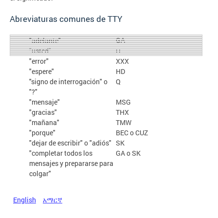
Abreviaturas comunes de TTY
GA
"adelante"
"usted"
U
"error"
XXX
"espere"
HD
"signo de interrogación" o
Q
"?"
"mensaje"
MSG
"gracias"
THX
"mañana"
TMW
"porque"
BEC o CUZ
"dejar de escribir" o "adiós"
SK
"completar todos los
GA o SK
mensajes y prepararse para
colgar"
English
አማርኛ